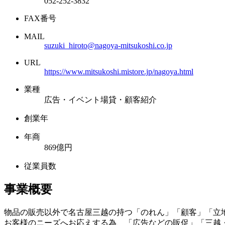
052-252-3832
FAX番号
MAIL
suzuki_hiroto@nagoya-mitsukoshi.co.jp
URL
https://www.mitsukoshi.mistore.jp/nagoya.html
業種
広告・イベント場貸・顧客紹介
創業年
年商
869億円
従業員数
事業概要
物品の販売以外で名古屋三越の持つ「のれん」「顧客」「立
お客様のニーズへお応えする為、「広告などの販促」「三越・